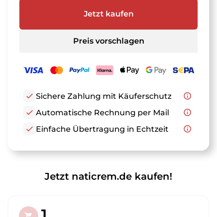
Jetzt kaufen
Preis vorschlagen
check
Sichere Zahlung mit Käuferschutz
info_outline
check
Automatische Rechnung per Mail
info_outline
check
Einfache Übertragung in Echtzeit
info_outline
Jetzt naticrem.de kaufen!
1.
shopping_cart