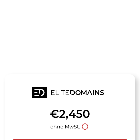
Die Domain
naticrem.de
steht zum Verkauf
€2,450
info_outline
ohne MwSt.